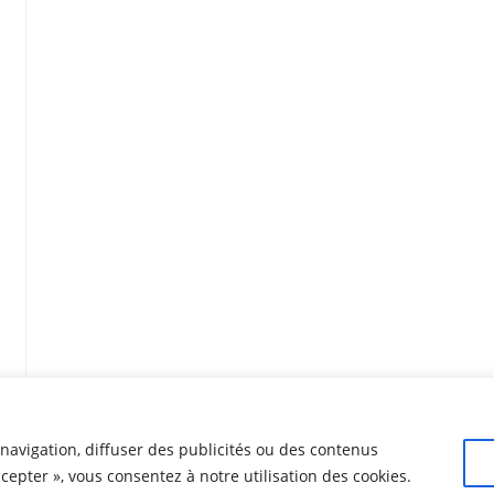
navigation, diffuser des publicités ou des contenus
ccepter », vous consentez à notre utilisation des cookies.
© 2024
Fédération Léo Lagrange Animation
pour la collectivité