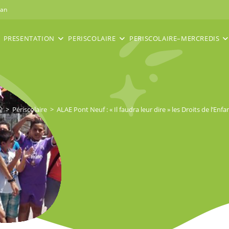
nan
PRESENTATION
PERISCOLAIRE
PERISCOLAIRE–MERCREDIS
>
Périscolaire
>
ALAE Pont Neuf : « Il faudra leur dire » les Droits de l’Enfa