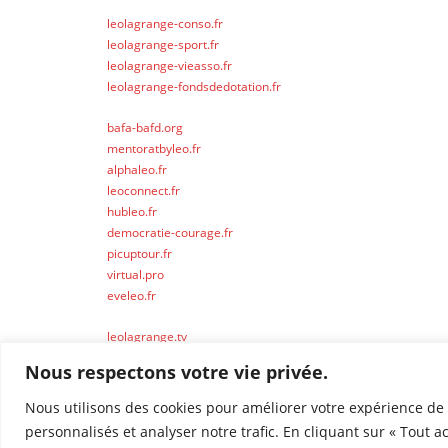
leolagrange-conso.fr
leolagrange-sport.fr
leolagrange-vieasso.fr
leolagrange-fondsdedotation.fr
bafa-bafd.org
mentoratbyleo.fr
alphaleo.fr
leoconnect.fr
hubleo.fr
democratie-courage.fr
picuptour.fr
virtual.pro
eveleo.fr
leolagrange.tv
leolagrange.io
Nous respectons votre vie privée.
Nous utilisons des cookies pour améliorer votre expérience de 
personnalisés et analyser notre trafic. En cliquant sur « Tout a