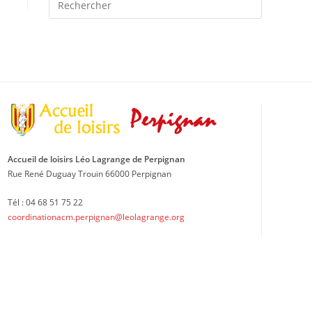
Escape
to
close
the
search
panel.
Accueil de loisirs Léo Lagrange de Perpignan
Rue René Duguay Trouin 66000 Perpignan
Tél : 04 68 51 75 22
coordinationacm.perpignan@leolagrange.org