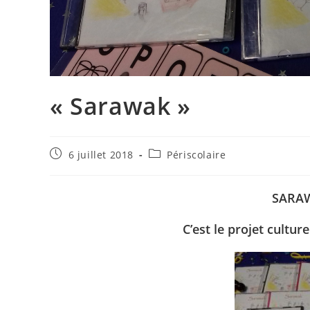
« Sarawak »
Publication
Post
6 juillet 2018
Périscolaire
publiée :
category:
SARAWA
C’est le
projet culture