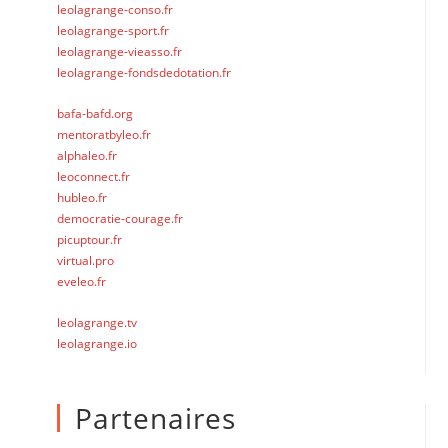
leolagrange-conso.fr
leolagrange-sport.fr
leolagrange-vieasso.fr
leolagrange-fondsdedotation.fr
bafa-bafd.org
mentoratbyleo.fr
alphaleo.fr
leoconnect.fr
hubleo.fr
democratie-courage.fr
picuptour.fr
virtual.pro
eveleo.fr
leolagrange.tv
leolagrange.io
Partenaires