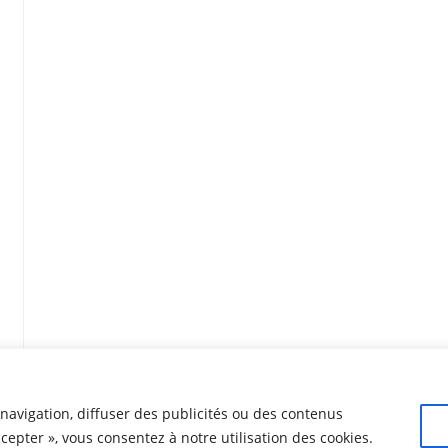
navigation, diffuser des publicités ou des contenus
ccepter », vous consentez à notre utilisation des cookies.
© 2024
Fédération Léo Lagrange Animation
pour la collectivité