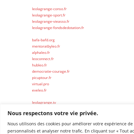
leolagrange-conso.fr
leolagrange-sport.fr
leolagrange-vieasso.fr
leolagrange-fondsdedotation.fr
bafa-bafd.org
mentoratbyleo.fr
alphaleo.fr
leoconnect.fr
hubleo.fr
democratie-courage.fr
picuptour.fr
virtual.pro
eveleo.fr
leolagrange.tv
leolagrange.io
Nous respectons votre vie privée.
Nous utilisons des cookies pour améliorer votre expérience de 
personnalisés et analyser notre trafic. En cliquant sur « Tout a