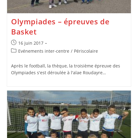
Olympiades – épreuves de
Basket
Publication
16 juin 2017
publiée :
Post
Evénements inter-centre
/
Périscolaire
category:
Après le football, la thèque, la troisième épreuve des
Olympiades s'est déroulée à l'alae Roudayre…