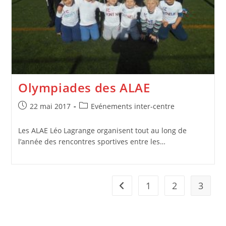
Olympiades des ALAE
Publication
Post
22 mai 2017
Evénements inter-centre
publiée :
category:
Les ALAE Léo Lagrange organisent tout au long de
l’année des rencontres sportives entre les…
1
2
3
Go to the previous page