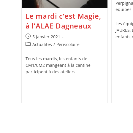
category
Perpign
équipes
Le mardi c’est Magie,
à l’ALAE Dagneaux
Les équ
JAURES,
Publication
5 janvier 2021
enfants 
publiée :
Post
Actualités
/
Périscolaire
category:
Tous les mardis, les enfants de
CM1/CM2 mangeant à la cantine
participent à des ateliers…