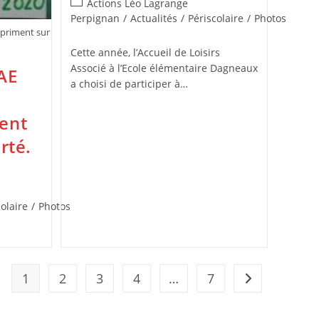
Post
Actions Léo Lagrange
category:
Perpignan
/
Actualités
/
Périscolaire
/
Photos
xpriment sur
Cette année, l’Accueil de Loisirs
Associé à l’Ecole élémentaire Dagneaux
LAE
a choisi de participer à…
ent
rté.
olaire
/
Photos
1
2
3
4
…
7
Aller à la page