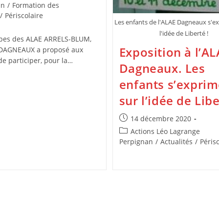
:
an
/
Formation des
/
Périscolaire
Les enfants de l'ALAE Dagneaux s'e
l'idée de Liberté !
ipes des ALAE ARRELS-BLUM,
Exposition à l’A
 DAGNEAUX a proposé aux
de participer, pour la…
Dagneaux. Les
enfants s’exprim
sur l’idée de Libe
Publication
14 décembre 2020
publiée :
Post
Actions Léo Lagrange
category:
Perpignan
/
Actualités
/
Périsc