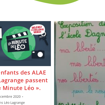
enfants des ALAE
Lagrange passent
« Minute Léo ».
ion
écembre 2020
ns Léo Lagrange