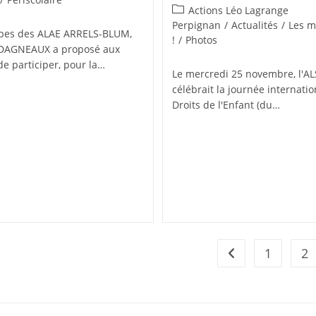
publiée :
Post
Actions Léo Lagrange
category:
Perpignan
/
Actualités
/
Les m
ipes des ALAE ARRELS-BLUM,
!
/
Photos
 DAGNEAUX a proposé aux
de participer, pour la…
Le mercredi 25 novembre, l'A
célébrait la journée internati
Droits de l'Enfant (du…
1
2
Go to the previou