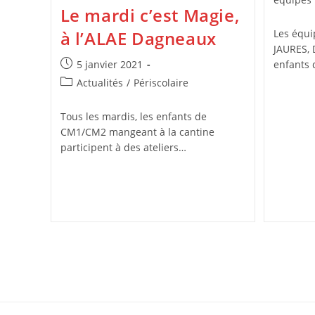
Le mardi c’est Magie,
à l’ALAE Dagneaux
Les équ
JAURES,
Publication
5 janvier 2021
enfants 
publiée :
Post
Actualités
/
Périscolaire
category:
Tous les mardis, les enfants de
CM1/CM2 mangeant à la cantine
participent à des ateliers…