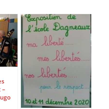
es
 –
Hugo