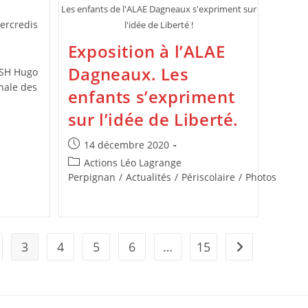
Les enfants de l'ALAE Dagneaux s'expriment sur
ercredis
l'idée de Liberté !
Exposition à l’ALAE
Dagneaux. Les
LSH Hugo
onale des
enfants s’expriment
sur l’idée de Liberté.
Publication
14 décembre 2020
publiée :
Post
Actions Léo Lagrange
category:
Perpignan
/
Actualités
/
Périscolaire
/
Photos
3
4
5
6
…
15
s page
Aller à la page