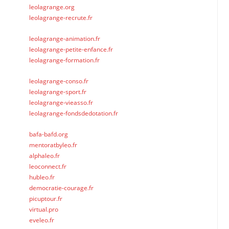
leolagrange.org
leolagrange-recrute.fr
leolagrange-animation.fr
leolagrange-petite-enfance.fr
leolagrange-formation.fr
leolagrange-conso.fr
leolagrange-sport.fr
leolagrange-vieasso.fr
leolagrange-fondsdedotation.fr
bafa-bafd.org
mentoratbyleo.fr
alphaleo.fr
leoconnect.fr
hubleo.fr
democratie-courage.fr
picuptour.fr
virtual.pro
eveleo.fr