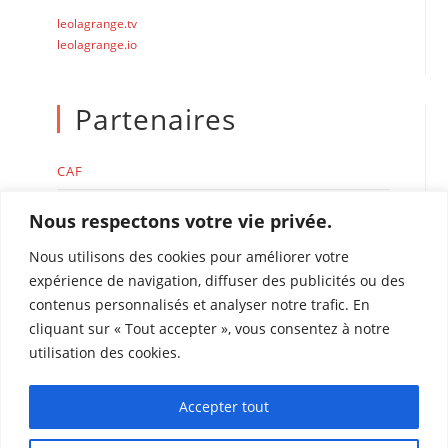
leolagrange.tv
leolagrange.io
Partenaires
CAF
MSA
Nous respectons votre vie privée.
Nous utilisons des cookies pour améliorer votre
expérience de navigation, diffuser des publicités ou des
contenus personnalisés et analyser notre trafic. En
cliquant sur « Tout accepter », vous consentez à notre
Accueil de loisirs Léo Lagrange de Perpignan
utilisation des cookies.
Rue René Duguay Trouin 66000 Perpignan
Tél : 04 68 51 75 22
Accepter tout
coordinationacm.perpignan@leolagrange.org