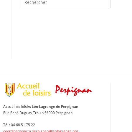
Escape
to
close
the
search
panel.
Accueil de loisirs Léo Lagrange de Perpignan
Rue René Duguay Trouin 66000 Perpignan
Tél : 04 68 51 75 22
coordinationacm.perpignan@leolagrange.org