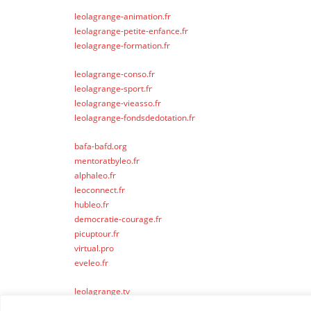
leolagrange-animation.fr
leolagrange-petite-enfance.fr
leolagrange-formation.fr
leolagrange-conso.fr
leolagrange-sport.fr
leolagrange-vieasso.fr
leolagrange-fondsdedotation.fr
bafa-bafd.org
mentoratbyleo.fr
alphaleo.fr
leoconnect.fr
hubleo.fr
democratie-courage.fr
picuptour.fr
virtual.pro
eveleo.fr
leolagrange.tv
leolagrange.io