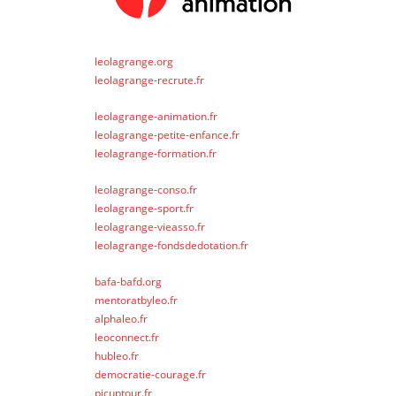
leolagrange.org
leolagrange-recrute.fr
leolagrange-animation.fr
leolagrange-petite-enfance.fr
leolagrange-formation.fr
leolagrange-conso.fr
leolagrange-sport.fr
leolagrange-vieasso.fr
leolagrange-fondsdedotation.fr
bafa-bafd.org
mentoratbyleo.fr
alphaleo.fr
leoconnect.fr
hubleo.fr
democratie-courage.fr
picuptour.fr