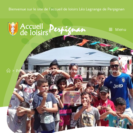
Skip
Bienvenue sur le site de l'accueil de loisirs Léo Lagrange de Perpignan
to
content
Menu
>
Périscolaire
>
Fitdays : apprendre à « mieux bouger, mieux mange