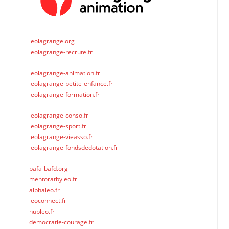
leolagrange.org
leolagrange-recrute.fr
leolagrange-animation.fr
leolagrange-petite-enfance.fr
leolagrange-formation.fr
leolagrange-conso.fr
leolagrange-sport.fr
leolagrange-vieasso.fr
leolagrange-fondsdedotation.fr
bafa-bafd.org
mentoratbyleo.fr
alphaleo.fr
leoconnect.fr
hubleo.fr
democratie-courage.fr