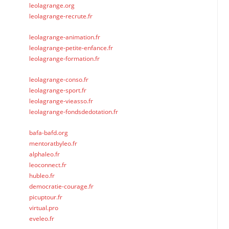
leolagrange.org
leolagrange-recrute.fr
leolagrange-animation.fr
leolagrange-petite-enfance.fr
leolagrange-formation.fr
leolagrange-conso.fr
leolagrange-sport.fr
leolagrange-vieasso.fr
leolagrange-fondsdedotation.fr
bafa-bafd.org
mentoratbyleo.fr
alphaleo.fr
leoconnect.fr
hubleo.fr
democratie-courage.fr
picuptour.fr
virtual.pro
eveleo.fr