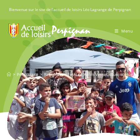
Skip
Bienvenue sur le site de l'accueil de loisirs Léo Lagrange de Perpignan
to
content
Menu
>
Périscolaire
>
Rencontre InterALAE Arrels Vernet, Blum et Hugo