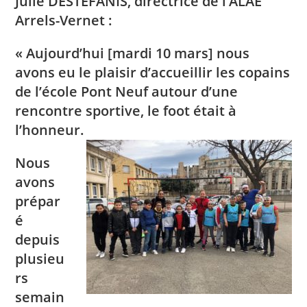
Julie DESTEFANIS, directrice de l’ALAE
Arrels-Vernet :
« Aujourd’hui [mardi 10 mars] nous
avons eu le plaisir d’accueillir les copains
de l’école Pont Neuf autour d’une
rencontre sportive, le foot était à
l’honneur.
Nous
avons
prépar
é
depuis
plusieu
rs
semain