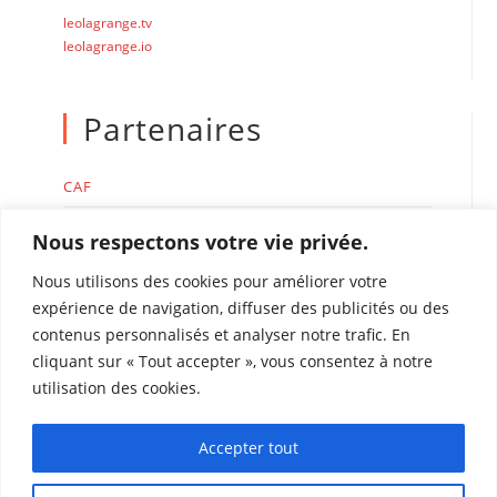
leolagrange.tv
leolagrange.io
Partenaires
CAF
MSA
Nous respectons votre vie privée.
Nous utilisons des cookies pour améliorer votre
expérience de navigation, diffuser des publicités ou des
contenus personnalisés et analyser notre trafic. En
cliquant sur « Tout accepter », vous consentez à notre
Accueil de loisirs Léo Lagrange de Perpignan
utilisation des cookies.
Rue René Duguay Trouin 66000 Perpignan
Tél : 04 68 51 75 22
Accepter tout
coordinationacm.perpignan@leolagrange.org