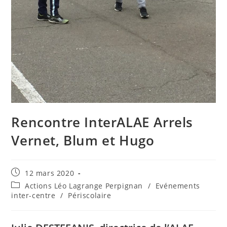
Rencontre InterALAE Arrels
Vernet, Blum et Hugo
Publication
12 mars 2020
publiée :
Post
Actions Léo Lagrange Perpignan
/
Evénements
category:
inter-centre
/
Périscolaire