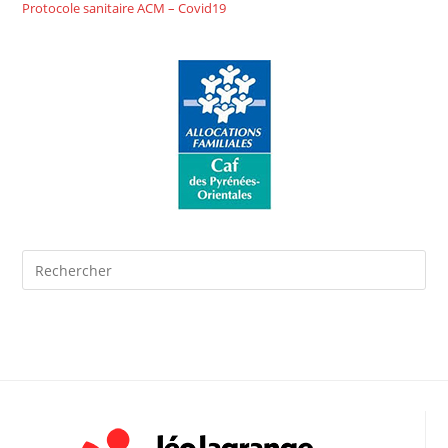
Protocole sanitaire ACM – Covid19
Pre
Es
to
clo
the
sea
pan