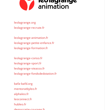
leolagrange.org
leolagrange-recrute.fr
leolagrange-animation.fr
leolagrange-petite-enfance.fr
leolagrange-formation.fr
leolagrange-conso.fr
leolagrange-sport.fr
leolagrange-vieasso.fr
leolagrange-fondsdedotation.fr
bafa-bafd.org
mentoratbyleo.fr
alphaleo.fr
leoconnect.fr
hubleo.fr
democratie-courage.fr