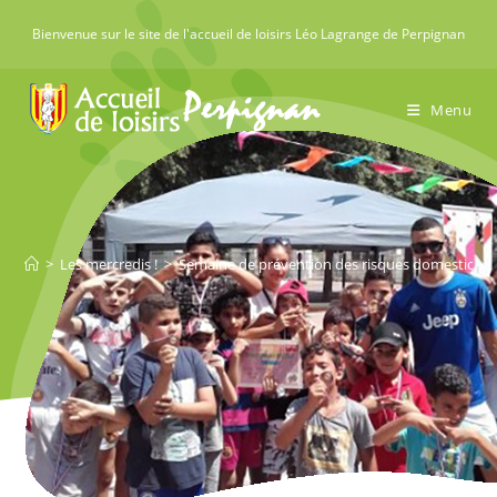
Skip
Bienvenue sur le site de l'accueil de loisirs Léo Lagrange de Perpignan
to
content
Menu
>
Les mercredis !
>
Semaine de prévention des risques domestiques 