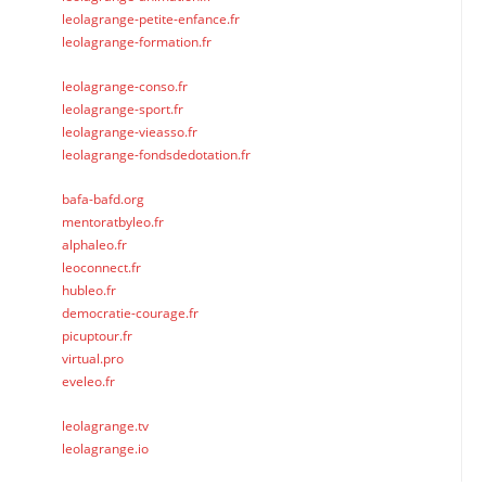
leolagrange-petite-enfance.fr
leolagrange-formation.fr
leolagrange-conso.fr
leolagrange-sport.fr
leolagrange-vieasso.fr
leolagrange-fondsdedotation.fr
bafa-bafd.org
mentoratbyleo.fr
alphaleo.fr
leoconnect.fr
hubleo.fr
democratie-courage.fr
picuptour.fr
virtual.pro
eveleo.fr
leolagrange.tv
leolagrange.io