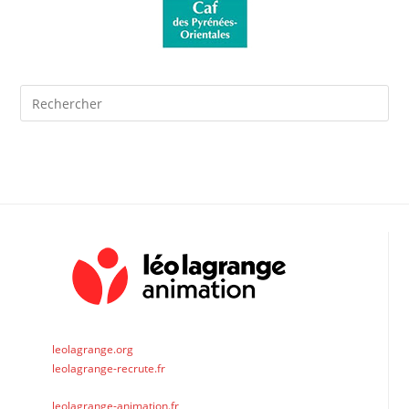
Pre
Es
to
clo
the
sea
pan
leolagrange.org
leolagrange-recrute.fr
leolagrange-animation.fr