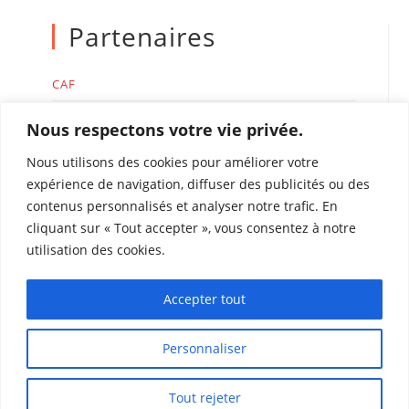
Partenaires
CAF
MSA
Nous respectons votre vie privée.
Nous utilisons des cookies pour améliorer votre
expérience de navigation, diffuser des publicités ou des
contenus personnalisés et analyser notre trafic. En
cliquant sur « Tout accepter », vous consentez à notre
Accueil de loisirs Léo Lagrange de Perpignan
utilisation des cookies.
Rue René Duguay Trouin 66000 Perpignan
Tél : 04 68 51 75 22
Accepter tout
coordinationacm.perpignan@leolagrange.org
Personnaliser
Tout rejeter