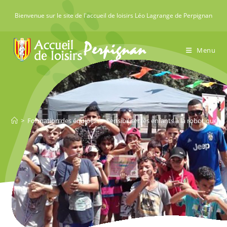
Skip
Bienvenue sur le site de l'accueil de loisirs Léo Lagrange de Perpignan
to
content
Menu
>
Formation des équipes
>
Sensibiliser les enfants à la robotique